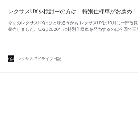
レクサスUXを検討中の方は、特別仕様車がお薦め！
今回のレクサスUXはひと味違うかも レクサスUXは10月に一部改良、及
発売しました。UXは2020年に特別仕様車を発売するのは今回で三度目
レ
きを読む
ク
サ
ス
レクサスでドライブ日記
UX
を
検
討
中
の
方
は、
特
別
仕
様