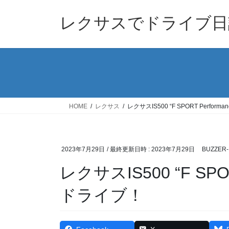
コ
ナ
ン
ビ
レクサスでドライブ日
テ
ゲ
ン
ー
ツ
シ
へ
ョ
ス
ン
キ
に
ッ
移
HOME
レクサス
レクサスIS500 “F SPORT Perfor
プ
動
2023年7月29日
/ 最終更新日時 :
2023年7月29日
BUZZER-
レクサスIS500 “F SPO
ドライブ！