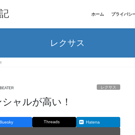
記
ホーム
プライバシ
レクサス
！
レクサス
BEATER
ンシャルが高い！
Threads
Bluesky
Hatena