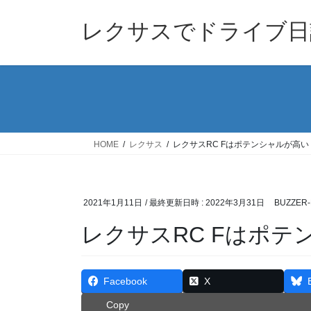
コ
ナ
ン
ビ
レクサスでドライブ日
テ
ゲ
ン
ー
ツ
シ
へ
ョ
ス
ン
キ
に
ッ
移
HOME
レクサス
レクサスRC Fはポテンシャルが高い
プ
動
2021年1月11日
/ 最終更新日時 :
2022年3月31日
BUZZER-
レクサスRC Fはポテ
Facebook
X
Copy