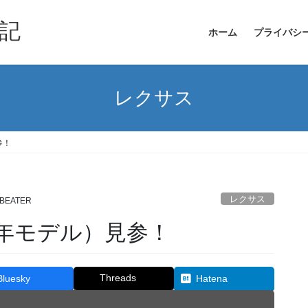
記
ホーム
プライバシ
レクサス
参！
レクサス
BEATER
23年モデル）見参！
Threads
Bluesky
Hatena