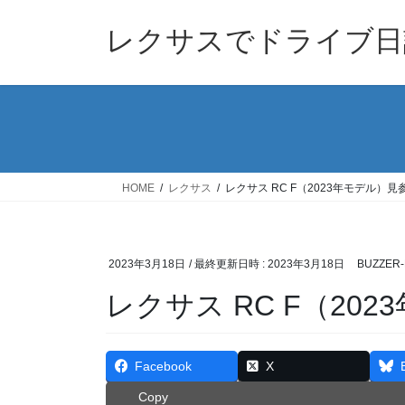
コ
ナ
ン
ビ
レクサスでドライブ日
テ
ゲ
ン
ー
ツ
シ
へ
ョ
ス
ン
キ
に
ッ
移
HOME
レクサス
レクサス RC F（2023年モデル）見
プ
動
2023年3月18日
/ 最終更新日時 :
2023年3月18日
BUZZER-
レクサス RC F（20
Facebook
X
Copy