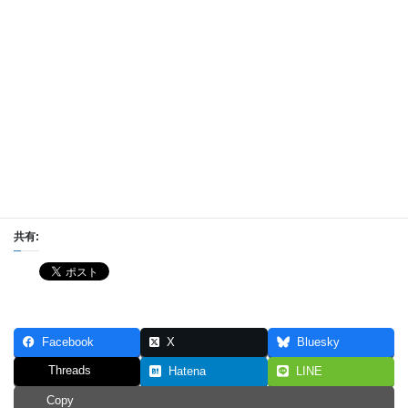
にほんブログ村
共有:
Facebook
X
Bluesky
Threads
Hatena
LINE
Copy