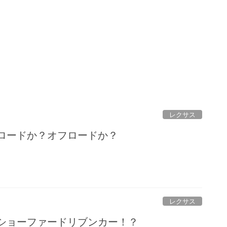
レクサス
ンロードか？オフロードか？
レクサス
はショーファードリブンカー！？