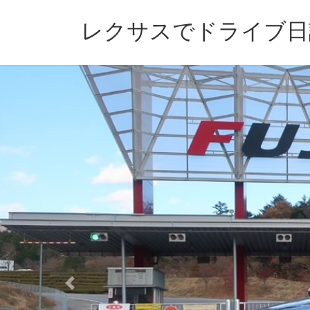
Skip
Skip
to
to
レクサスでドライブ日
the
the
content
Navigation
Previous