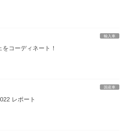
輸入車
ェをコーディネート！
国産車
22 レポート