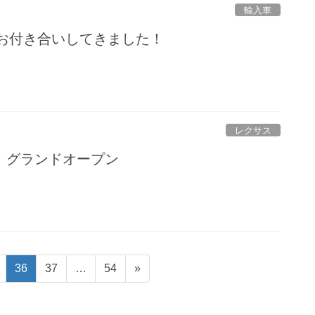
輸入車
車にお付き合いしてきました！
レクサス
 グランドオープン
ge
Page
Page
Page
36
37
…
54
»