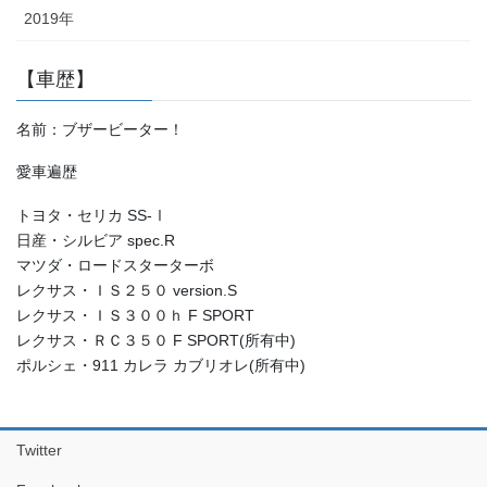
2019年
【車歴】
名前：ブザービーター！
愛車遍歴
トヨタ・セリカ SS-Ⅰ
日産・シルビア spec.R
マツダ・ロードスターターボ
レクサス・ＩＳ２５０ version.S
レクサス・ＩＳ３００ｈ F SPORT
レクサス・ＲＣ３５０ F SPORT(所有中)
ポルシェ・911 カレラ カブリオレ(所有中)
Twitter