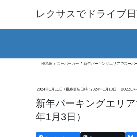
コ
ナ
ン
ビ
レクサスでドライブ日
テ
ゲ
ン
ー
ツ
シ
へ
ョ
ス
ン
キ
に
ッ
移
HOME
スーパーカー
新年パーキングエリアでスーパー
プ
動
2024年1月11日
/ 最終更新日時 :
2024年1月13日
BUZZER-
新年パーキングエリア
年1月3日）