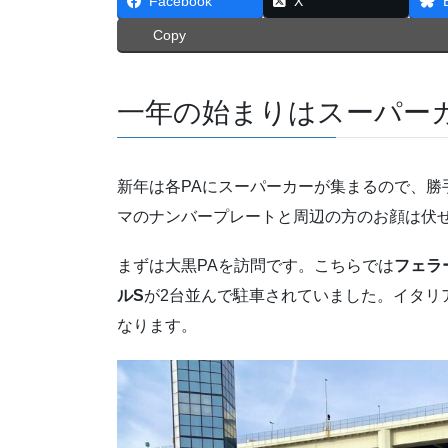
Facebook
X
Copy
一年の始まりはスーパー
新年は各PAにスーパーカーが集まるので、勝
マのナンバープレートと周辺の方のお顔は伏
まずは大黒PAを訪問です。こちらでは
フェラ
ルS
が2台並んで駐車されていました。イタリ
なります。