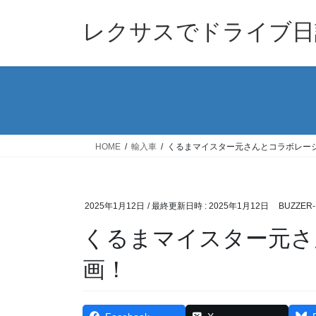
コ
ナ
ン
ビ
レクサスでドライブ日
テ
ゲ
ン
ー
ツ
シ
へ
ョ
ス
ン
キ
に
ッ
移
HOME
輸入車
くるまマイスター元さんとコラボレー
プ
動
2025年1月12日
/ 最終更新日時 :
2025年1月12日
BUZZER-
くるまマイスター元さ
画！