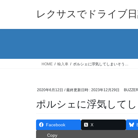
コ
ナ
ン
ビ
レクサスでドライブ日
テ
ゲ
ン
ー
ツ
シ
へ
ョ
ス
ン
キ
に
ッ
移
HOME
輸入車
ポルシェに浮気してしまいそう…
プ
動
2020年6月12日
/ 最終更新日時 :
2023年12月29日
BUZZER
ポルシェに浮気してし
Facebook
X
Copy