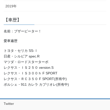
2019年
【車歴】
名前：ブザービーター！
愛車遍歴
トヨタ・セリカ SS-Ⅰ
日産・シルビア spec.R
マツダ・ロードスターターボ
レクサス・ＩＳ２５０ version.S
レクサス・ＩＳ３００ｈ F SPORT
レクサス・ＲＣ３５０ F SPORT(所有中)
ポルシェ・911 カレラ カブリオレ(所有中)
Twitter